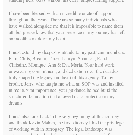
excepcional trato humano y una excepcional gestión y
coordinación. Las gestantes saben que no están solas a la hora
I have been blessed with an incredible circle of support
de cuidarse y comprenden que la única manera de solucionar
throughout the years. There are so many individuals who
cualquier incidencia es pidiendo ayuda. Afortunadamente,
have walked alongside me that it is impossible to name them
nuestras gestantes no compran la absurda idea de que quien
all, but please know that your presence in my journey has left
busca ayuda profesional de un psicólogo es percibido como
an indelible mark on my heart.
una persona emocionalmente débil o que puede ser etiquetada
o juzgada por ello.
I must extend my deepest gratitude to my past team members:
Kim, Chris, Breann, Tracy, Lauryn, Shannon, Randi,
En resumen, la implicación tanto de la psicóloga como del
Christine, Monique, Ana & Eva Maria. Your hard work,
equipo de Building Families ha funcionado sinérgicamente y
unwavering commitment, and dedication over the decades
exitósamente en prevenir problemas o situaciones que hubieran
truly shaped the legacy and heart of this agency. To my
podido tener un impacto catastrófico sobre todos los
brother, Jerry, who taught me what an SOP was and instilled
intervinientes en el proceso. Las emociones se muestran de
in me its vital importance, your guidance helped build the
diferentes formas y son cambiantes, sin una atención adecuada
structured foundation that allowed us to protect so many
o la guía de los profesionales pueden arruinar una relación de
dreams.
cualquier tipo. Las relaciones en un proceso de gestación
subrogada son complejas y requieren de una colaboración
I must also look back to the very beginning of this journey
única y muy especial.
and thank Kevin Mahan, the first attorney I had the privilege
of working with in surrogacy. The legal landscape was
Hoy quiero ofreceros mis sugerencias de auto-cuidados para