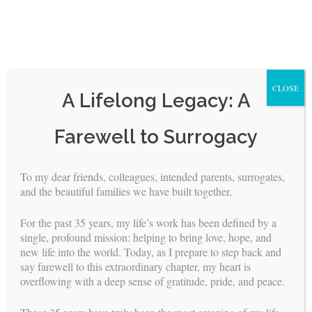
CLOSE
A Lifelong Legacy: A
Skip
Farewell to Surrogacy
to
content
To my dear friends, colleagues, intended parents, surrogates,
and the beautiful families we have built together,
Novedades y comentarios de la
Dra. Rad’: el auto-cuidado de las
For the past 35 years, my life’s work has been defined by a
single, profound mission: helping to bring love, hope, and
gestantes
new life into the world. Today, as I prepare to step back and
say farewell to this extraordinary chapter, my heart is
BY
BUILDING FAMILIES
//
2019 SEP 5
overflowing with a deep sense of gratitude, pride, and peace.
Las gestantes de Building Families son gente increíble. Tras