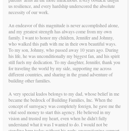
el proceso de gestación subrogada, es entender las necesidades
us resilience, and every hardship underscored the absolute
emocionales de las gestantes. Building Families me mantiene
necessity of our work.
completamente informada de los progresos semanales, o
incluso más frecuentemente si es necesario, de cada gestante.
An endeavor of this magnitude is never accomplished alone,
Generalmente nuestras gestantes tienen pocas incidencias en lo
and my greatest strength has always come from my own
que respecta a autocuidados de su estado físico y del embarazo
family. I want to honor my children, Jennifer and Johnny,
¡y esto hace a estas mujeres realmente excepcionales!
who walked this path with me in their own beautiful ways.
To my son, Johnny, who passed away 10 years ago. During
Otra manera en la que me aseguro el bienestar psicológico de
his life, he was unconditionally my biggest fan, and his spirit
las gestantes es verlas mensualmente en terapia de grupo. En
still fuels my dedication. To my daughter, Jennifer, thank you
nuestros grupos, tratamos de enfocarnos en técnicas de
for traveling the world by my side, supporting me across
autocontrol y auto-observación como la relajación, la
different countries, and sharing in the grand adventure of
visualización y la respiración controlada para una transferencia
building other families.
embrionaria o el parto. Si una gestante solicita una reunión
con la psicóloga, la realizamos. De hecho, si considero que es
A very special kudos belongs to my dad, whose belief in me
necesaria una breve intervención profesional, la llevo a cabo.
became the bedrock of Building Families, Inc. When the
concept of surrogacy was completely foreign, he gave me the
He visto casi 400 gestantes a lo largo de los 25 años que llevo
vital seed money to start this agency. He believed in my
trabajando con Building Families. El número de veces que he
vision and trusted my heart, even when he didn’t fully
tenido que ver a una gestante debido a una preocupación por
understand what it was I wanted to do. I would not be
su manera de cuidarse a sí misma y del embarazo es casi
standing here today without his early, unquestioning support.
desdeñable. Creo que se debe a que el programa ofrece un