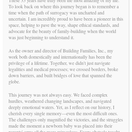
These 35 years have truly been the most amazing of my life.
evaluar a cada una de ellas, siempre me quedo impresionada
To look back on where this journey began is to remember a
por su determinación y decisión para ayudar a los demás a
time when the path of surrogacy was uncharted and
crear su familia. Estas mujeres tienen un espíritu protector y
uncertain. I am incredibly proud to have been a pioneer in this
generoso que les dota de una personalidad única. Hoy me
space, helping to pave the way, shape ethical standards, and
gustaría comentar esta habilidad natural de proteger y cuidar y
advocate for the beauty of family-building when the world
tratar algunos aspectos más profundamente y dar diferentes
was just beginning to understand it.
visiones y sugerencias para el cuidado de uno mismo y la
atención a uno mismo en periodo de crianza.
As the owner and director of Building Families, Inc., my
work both domestically and internationally has been the
Primero, definamos a la gente que realiza labores de cuidado
privilege of a lifetime. Together, we didn’t just navigate
de otros. Se entregan automáticamente al cuidado de los otros,
legalities and medical processes; we crossed borders, broke
a menudo sin pensar demasiado en sus propias necesidades.
down barriers, and built bridges of love that spanned the
Sus propias necesidades emocionales (psicológicas),
globe.
espirituales o físicas no están a veces presentes en su radar. Las
necesidades emocionales y psicológicas incluyen pero no se
This journey was not always easy. We faced complex
limitan a las siguientes: apoyo de otros, pedir ayuda, realizar
hurdles, weathered changing landscapes, and navigated
actividades de relax y desconexión y tiempo para sí mismos
deeply emotional waters. Yet, as I reflect on our history, I
para definir sus necesidades o sus sentimientos en un momento
cherish every single memory—even the most difficult ones.
determinado.
The challenges only magnified the victories, and the struggles
made the moment a newborn baby was placed into their
El gran esfuerzo de mi trabajo durante todo el tiempo que dura
parents’ arms all the more miraculous. Every obstacle taught