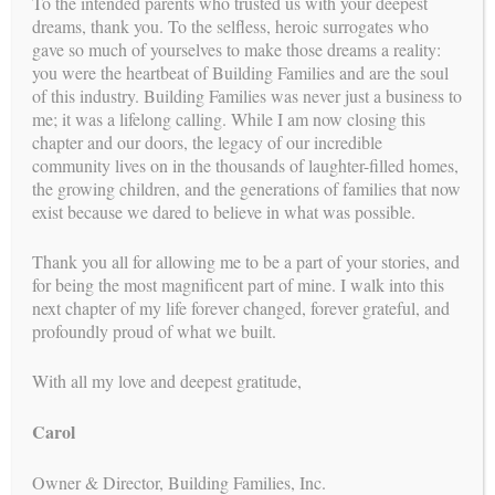
To the intended parents who trusted us with your deepest
Danielle
→
dreams, thank you. To the selfless, heroic surrogates who
gave so much of yourselves to make those dreams a reality:
síguenos
you were the heartbeat of Building Families and are the soul
of this industry. Building Families was never just a business to
me; it was a lifelong calling. While I am now closing this
chapter and our doors, the legacy of our incredible
misión
community lives on in the thousands of laughter-filled homes,
NUESTRA
the growing children, and the generations of families that now
Nuestra misión es perfeccionar la opción de tener una familia a
exist because we dared to believe in what was possible.
través de la Gestación Subrogada ofreciendo un programa
extenso e integrado para la Madre Subrogada y los Futuros
Thank you all for allowing me to be a part of your stories, and
Futuros. Esto es posible gracias a la atención personal del más
for being the most magnificent part of mine. I walk into this
alto nivel dado a cada caso por la Directora del Programa y su
next chapter of my life forever changed, forever grateful, and
equipo profesional a lo largo de todo el proceso y en todos los
profoundly proud of what we built.
aspectos, legal, médico y emocional.
With all my love and deepest gratitude,
6 valores
Todo el Equipo de Building Families comparte
superiores que están presentes en cada uno de nuestros
Carol
actos
desde el año 1991:
Owner & Director, Building Families, Inc.
PROFESIONALIDAD | HUMANIDAD | HONESTIDAD |