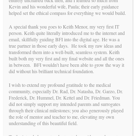
entirely uncharted back then, and I learned so much from
que las incorporéis a vuestra vida diaria durante el proceso de
Kevin and his wonderful wife, Paula; their early guidance
gestación subrogada. La primera es
observar tus emociones a
helped set the ethical compass for everything we would build.
Ser
diario. Pregúntate qué estás sintiendo hoy, ¿es positivo o negativo?
capaz de definir nuestras emociones es una capacidad de
A special thank you goes to Keith Menor, my very first IT
nuestro proceso de pensamiento.
¡Trata de reirte cada dia! Reírse es
person. Keith quite literally introduced me to the internet and
seguramente la mejor medicina Visualiza o visita un lugar positivo,
email, skillfully guiding BFI into the digital age. He was a
puede ser tu jardín, las montañas, la playa o tu propio sofá de
true partner in those early days. He took my raw ideas and
casa! ¡Por favor sé
al menos una vez al día haciendo
egoísta
transformed them into a well-built, seamless system. Keith
algo sólo para ti, nosotros lo llamamos mimarse! Finalmente,
built both my very first and my final website and all the ones
pide ayuda, ante grandes, pequeñas o confusas situaciones.
in between. BFI wouldn’t have been able to grow the way it
Todos necesitamos la ayuda de otros algunas veces.
did without his brilliant technical foundation.
¡Disfrutad el final del verano y el comienzo del otoño 2019!
I wish to extend my profound gratitude to the medical
community, especially Dr. Rad, Dr. Natasha, Dr. Garzo, Dr.
Saludos, Dr. Rad
Frederick, Dr. Hummel, Dr. Kettel and Dr. Friedman. You
did not simply support my intended parents and surrogates
through their clinical milestones; you also generously played
Post
NAVIGATION
the role of mentor and teacher to me, elevating my own
←
Día de
¿Cómo Carol Partidos
understanding of this beautiful field.
navigation
transferencia de
Parejas con sus
embriones de
Madres Subrogadas